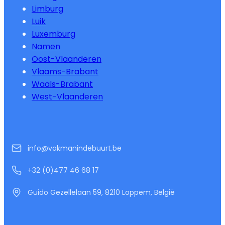
Limburg
Luik
Luxemburg
Namen
Oost-Vlaanderen
Vlaams-Brabant
Waals-Brabant
West-Vlaanderen
info@vakmanindebuurt.be
+32 (0)477 46 68 17
Guido Gezellelaan 59, 8210 Loppem, België