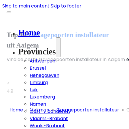
Skip to main content
Skip to footer
Home
Top 10
Garagepoorten installateur
uit Aaigem
Provincies
Vind de beste Garagepoorten installateur in Aaigem en
Antwerpen
Brussel
Henegouwen
Limburg
⭐
Luik
4.9
Luxemberg
Namen
Home
»
Vakman
»
Garagepoorten installateur
»
G
Oost-Vlaanderen
Vlaams-Brabant
Waals-Brabant