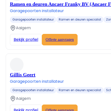
Ramen en deuren Ancaer Franky BV (Ancaer F
Garagepoorten installateur
Garagepoorten installateur
Ramen en deuren specialist
Zon
Aaigem
Bekijk profiel
Offerte aanvragen
Gillis Geert
Garagepoorten installateur
Garagepoorten installateur
Ramen en deuren specialist
Sch
Aaigem
Bekijk profiel
Offerte aanvragen