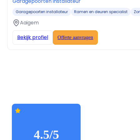
Garagepoorten installateur
Garagepoorten installateur
Ramen en deuren specialist
Zon
Aaigem
Bekijk profiel
Offerte aanvragen
4.5/5