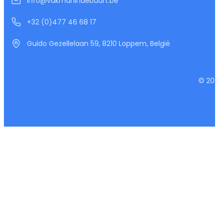
info@vakmanindebuurt.be
+32 (0)477 46 68 17
Guido Gezellelaan 59, 8210 Loppem, België
© 202