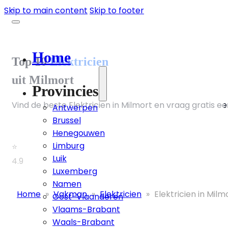
Skip to main content
Skip to footer
Home
Top 10
Elektricien
uit Milmort
Provincies
Vind de beste Elektricien in Milmort en vraag gratis ee
Antwerpen
Brussel
Henegouwen
Limburg
⭐
Luik
4.9
Luxemberg
Namen
Home
»
Vakman
»
Elektricien
»
Elektricien in Milm
Oost-Vlaanderen
Vlaams-Brabant
Waals-Brabant