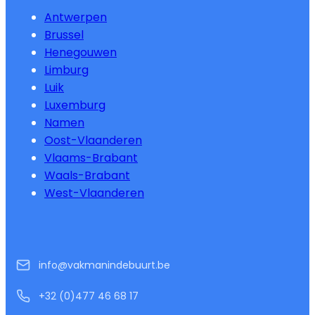
Antwerpen
Brussel
Henegouwen
Limburg
Luik
Luxemburg
Namen
Oost-Vlaanderen
Vlaams-Brabant
Waals-Brabant
West-Vlaanderen
info@vakmanindebuurt.be
+32 (0)477 46 68 17