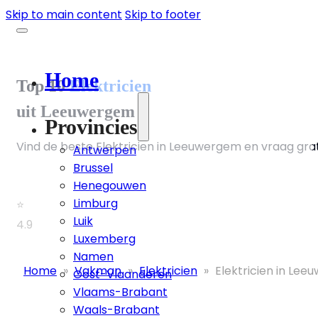
Skip to main content
Skip to footer
Home
Top 10
Elektricien
uit Leeuwergem
Provincies
Vind de beste Elektricien in Leeuwergem en vraag grat
Antwerpen
Brussel
Henegouwen
Limburg
⭐
Luik
4.9
Luxemberg
Namen
Home
»
Vakman
»
Elektricien
»
Elektricien in Le
Oost-Vlaanderen
Vlaams-Brabant
Waals-Brabant