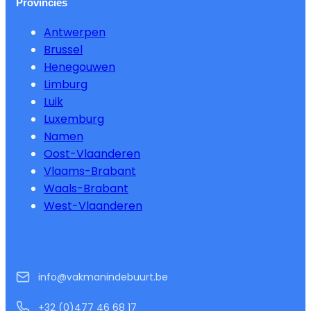
Provincies
Antwerpen
Brussel
Henegouwen
Limburg
Luik
Luxemburg
Namen
Oost-Vlaanderen
Vlaams-Brabant
Waals-Brabant
West-Vlaanderen
info@vakmanindebuurt.be
+32 (0)477 46 68 17