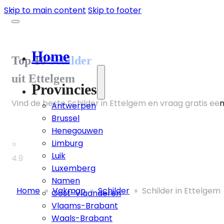
Skip to main content
Skip to footer
Home
Top 10
Schilder
uit Ettelgem
Provincies
Vind de beste Schilder in Ettelgem en vraag gratis een
Antwerpen
Brussel
Henegouwen
Limburg
⭐
Luik
4.9
Luxemberg
Namen
Home
»
Vakman
»
Schilder
»
Schilder in Ettelgem
Oost-Vlaanderen
Vlaams-Brabant
Waals-Brabant