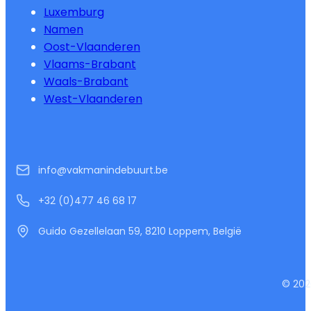
Luxemburg
Namen
Oost-Vlaanderen
Vlaams-Brabant
Waals-Brabant
West-Vlaanderen
info@vakmanindebuurt.be
+32 (0)477 46 68 17
Guido Gezellelaan 59, 8210 Loppem, België
© 202