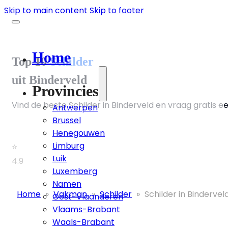
Skip to main content
Skip to footer
Home
Top 10
Schilder
uit Binderveld
Provincies
Vind de beste Schilder in Binderveld en vraag gratis ee
Antwerpen
Brussel
Henegouwen
Limburg
⭐
Luik
4.9
Luxemberg
Namen
Home
»
Vakman
»
Schilder
»
Schilder in Bindervel
Oost-Vlaanderen
Vlaams-Brabant
Waals-Brabant