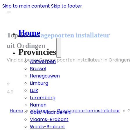
Skip to main content
Skip to footer
Home
Top 10
Garagepoorten installateur
uit Ordingen
Provincies
Vind de beste Garagepoorten installateur in Ordingen 
Antwerpen
Brussel
Henegouwen
Limburg
⭐
Luik
4.9
Luxemberg
Namen
Home
»
Vakman
»
Garagepoorten installateur
»
G
Oost-Vlaanderen
Vlaams-Brabant
Waals-Brabant