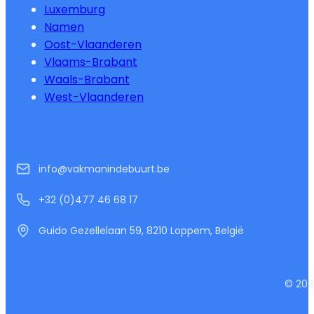
Luxemburg
Namen
Oost-Vlaanderen
Vlaams-Brabant
Waals-Brabant
West-Vlaanderen
info@vakmanindebuurt.be
+32 (0)477 46 68 17
Guido Gezellelaan 59, 8210 Loppem, België
© 202