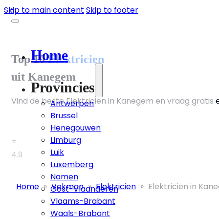
Skip to main content
Skip to footer
Home
Top 10
Elektricien
uit Kanegem
Provincies
Vind de beste Elektricien in Kanegem en vraag gratis 
Antwerpen
Brussel
Henegouwen
Limburg
⭐
Luik
4.9
Luxemberg
Namen
Home
»
Vakman
»
Elektricien
»
Elektricien in Ka
Oost-Vlaanderen
Vlaams-Brabant
Waals-Brabant