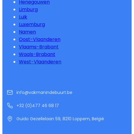
Henegouwen
Limburg
Luik
Luxemburg
Namen
Oost-Vlaanderen
Vlaams-Brabant
Waals-Brabant
West-Vlaanderen
info@vakmanindebuurt.be
+32 (0)477 46 68 17
Guido Gezellelaan 59, 8210 Loppem, België