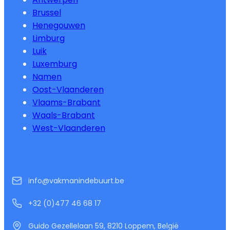
Brussel
Henegouwen
Limburg
Luik
Luxemburg
Namen
Oost-Vlaanderen
Vlaams-Brabant
Waals-Brabant
West-Vlaanderen
info@vakmanindebuurt.be
+32 (0)477 46 68 17
Guido Gezellelaan 59, 8210 Loppem, België