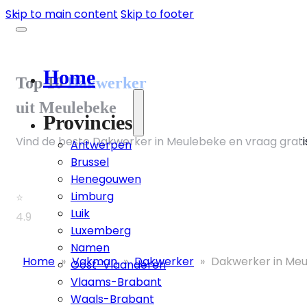
Skip to main content
Skip to footer
Home
Top 10
Dakwerker
uit Meulebeke
Provincies
Vind de beste Dakwerker in Meulebeke en vraag gratis
Antwerpen
Brussel
Henegouwen
Limburg
⭐
Luik
4.9
Luxemberg
Namen
Home
»
Vakman
»
Dakwerker
»
Dakwerker in Me
Oost-Vlaanderen
Vlaams-Brabant
Waals-Brabant